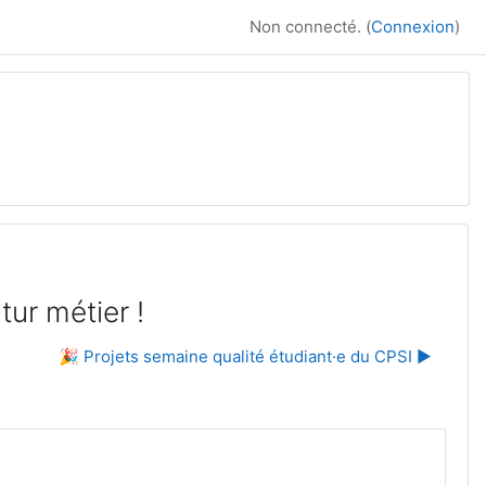
Non connecté. (
Connexion
)
tur métier !
🎉 Projets semaine qualité étudiant·e du CPSI ▶︎