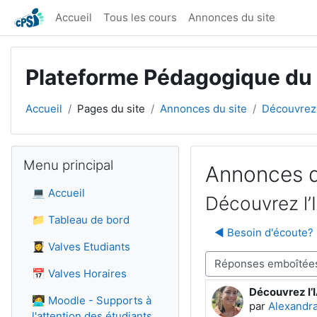
Passer au contenu principal
Accueil
Tous les cours
Annonces du site
Plateforme Pédagogique du
Accueil
Pages du site
Annonces du site
Découvrez l
Blocs
Passer Menu principal
Menu principal
Annonces d
💻
Accueil
Découvrez l’I
📁
Tableau de bord
◀︎ Besoin d'écoute? 
👩‍🎓
Valves Etudiants
Type d’affichage
📅 Valves Horaires
Découvrez l’I
Nombre de ré
🧑‍💻
Moodle - Supports à
par
Alexandra
l'attention des étudiants