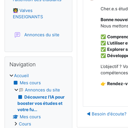
Cher.e.s étud
👩‍🏫 Valves
ENSEIGNANTS
Bonne nouvel
Nous mettons
Forum
Annonces du site
✅
Comprendr
✅
L’utiliser
✅
Explorer s
✅
Développer
Passer Navigation
Navigation
L’objectif ? 
compétences 
Accueil
Mes cours
👉
Rendez-
Annonces du site
Découvrez l’IA pour
booster vos études et
votre fu...
◀︎ Besoin d'écoute? 
Mes cours
Cours