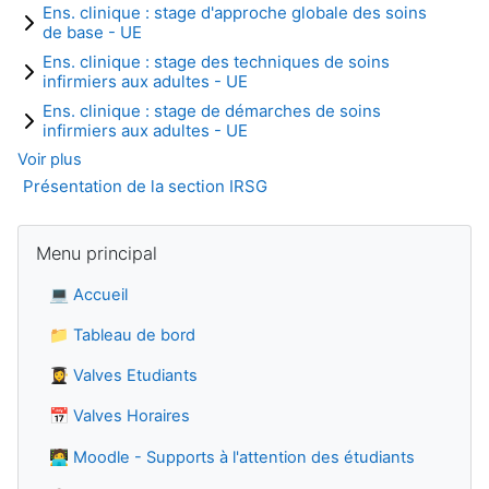
Ens. clinique : stage d'approche globale des soins
de base - UE
Ens. clinique : stage des techniques de soins
infirmiers aux adultes - UE
Ens. clinique : stage de démarches de soins
infirmiers aux adultes - UE
Voir plus
Présentation de la section IRSG
Blocs
Passer Menu principal
Menu principal
💻
Accueil
📁
Tableau de bord
👩‍🎓
Valves Etudiants
📅 Valves Horaires
🧑‍💻
Moodle - Supports à l'attention des étudiants